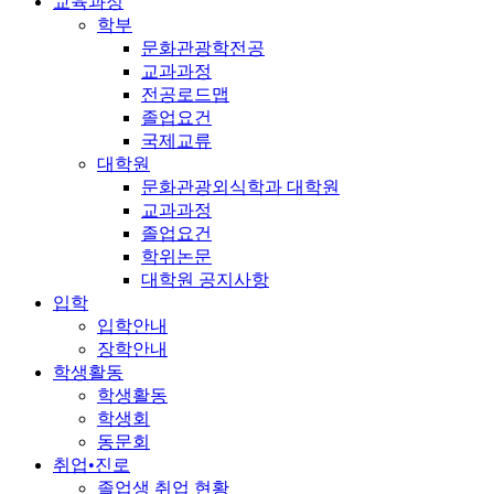
교육과정
학부
문화관광학전공
교과과정
전공로드맵
졸업요건
국제교류
대학원
문화관광외식학과 대학원
교과과정
졸업요건
학위논문
대학원 공지사항
입학
입학안내
장학안내
학생활동
학생활동
학생회
동문회
취업•진로
졸업생 취업 현황