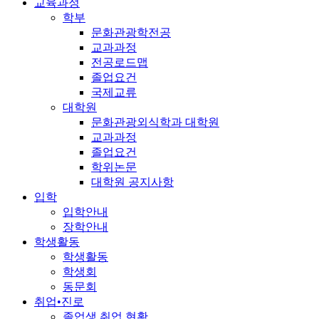
교육과정
학부
문화관광학전공
교과과정
전공로드맵
졸업요건
국제교류
대학원
문화관광외식학과 대학원
교과과정
졸업요건
학위논문
대학원 공지사항
입학
입학안내
장학안내
학생활동
학생활동
학생회
동문회
취업•진로
졸업생 취업 현황