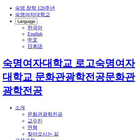
숙명 창학 120주년
숙명여자대학교
Language
한국어
English
中文
日本語
숙명여자대학교 로고
숙명여자
대학교
문화관광학전공
문화관
광학전공
소개
문화관광학전공
교수진
연혁
찾아오시는 길