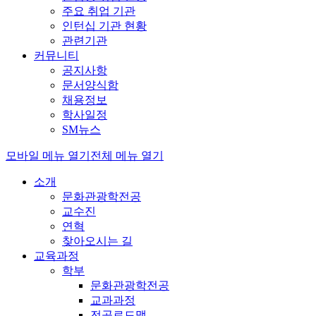
주요 취업 기관
인턴십 기관 현황
관련기관
커뮤니티
공지사항
문서양식함
채용정보
학사일정
SM뉴스
모바일 메뉴 열기
전체 메뉴 열기
소개
문화관광학전공
교수진
연혁
찾아오시는 길
교육과정
학부
문화관광학전공
교과과정
전공로드맵