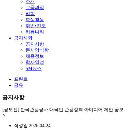
소개
교육과정
입학
학생활동
취업•진로
커뮤니티
공지사항
공지사항
문서양식함
채용정보
학사일정
SM뉴스
프린트
공유
공지사항
[공모전] 한국관광공사 대국민 관광정책 아이디어 제안 공모
N
작성일
2026-04-24